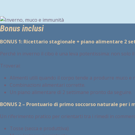
Bonus inclusi
BONUS 1: Ricettario stagionale + piano alimentare 2 s
Perché in inverno il cibo è una leva potentissima: non solo 
Troverai:
Alimenti utili quando il corpo tende a produrre muco e 
Combinazioni alimentari corrette.
Un piano alimentare di 2 settimane pronto da seguire.
BONUS 2 – Prontuario di primo soccorso naturale per i 
Un riferimento pratico per orientarti tra i rimedi in commerci
Tosse (secca e produttiva)