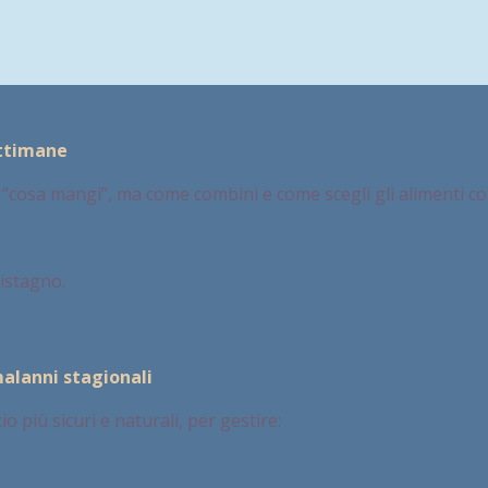
ettimane
il “cosa mangi”, ma come combini e come scegli gli alimenti c
ristagno.
malanni stagionali
o più sicuri e naturali, per gestire: