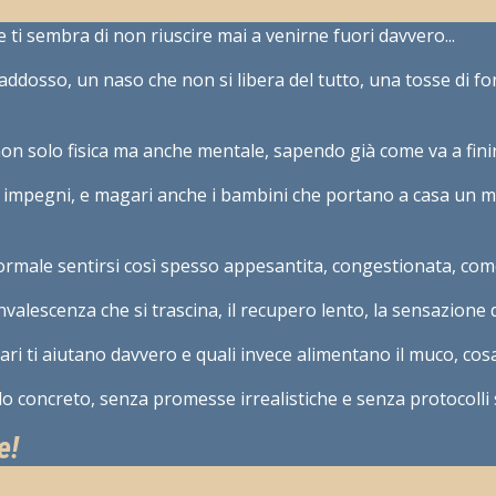
i e ti sembra di non riuscire mai a venirne fuori davvero...
dosso, un naso che non si libera del tutto, una tosse di fon
non solo fisica ma anche mentale, sapendo già come va a finire
sa, impegni, e magari anche i bambini che portano a casa un m
normale sentirsi così spesso appesantita, congestionata, come
onvalescenza che si trascina, il recupero lento, la sensazione 
ntari ti aiutano davvero e quali invece alimentano il muco, cos
do concreto, senza promesse irrealistiche e senza protocolli 
e!